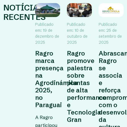
NOTÍCIAS
RECENTES
Publicado
Publicado
Publicado
em: 19 de
em: 10 de
em: 25 de
dezembro de
outubro de
setembro de
2025
2025
2025
Ragro
Ragro
Abrascan
marca
promove
Ragro
presença
palestra
se
na
sobre
associa
Agrodinámica
plantas
e
2025,
de alta
reforça
no
performance
comprom
Paraguai
e
com o
Tecnologia
desenvol
A Ragro
Gran
da
participou