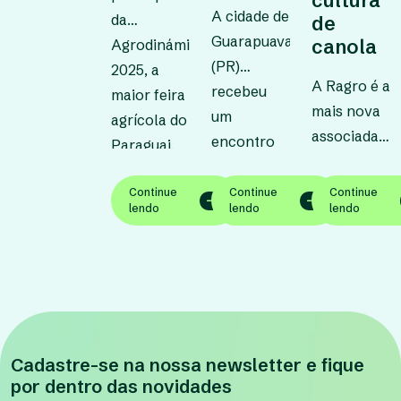
cultura
A cidade de
da
de
Guarapuava
canola
Agrodinámica
(PR)
2025, a
A Ragro é a
recebeu
maior feira
mais nova
um
agrícola do
associada
encontro
Paraguai,
da
especial
ao lado do
Abrascanola
promovido
Continue
Continue
Continue
parceiro
lendo
lendo
lendo
–
pela Ragro,
CW
Associação
voltado ao
Trading. A
Brasileira
fortalecimento
presença
dos
do
no evento
Produtores
conhecimento
reforçou a
de Canola,
técnico no
estratégia
entidade
Cadastre-se na nossa newsletter e fique
campo. O
da empresa
por dentro das novidades
que atua na
evento
de ampliar